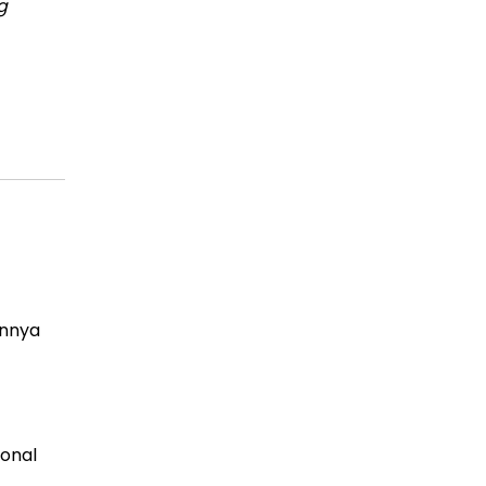
g
annya
onal