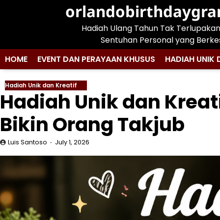
Skip
orlandobirthdaygr
to
Hadiah Ulang Tahun Tak Terlupaka
content
Sentuhan Personal yang Berke
HOME
EVENT DAN PERAYAAN KHUSUS
HADIAH UNIK 
Hadiah Unik dan Kreatif
Hadiah Unik dan Kreati
Bikin Orang Takjub
Luis Santoso
July 1, 2026