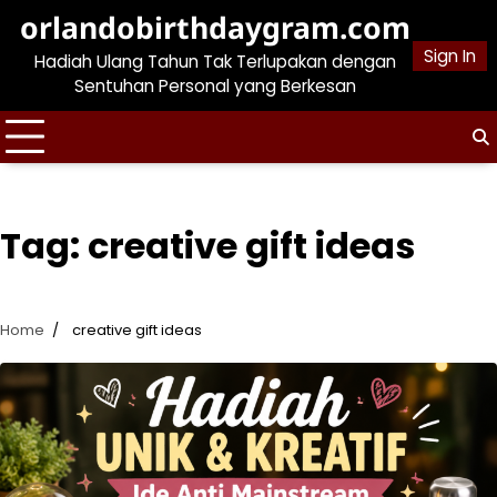
Skip
orlandobirthdaygram.com
to
Sign In
Hadiah Ulang Tahun Tak Terlupakan dengan
content
Sentuhan Personal yang Berkesan
Tag:
creative gift ideas
Home
creative gift ideas