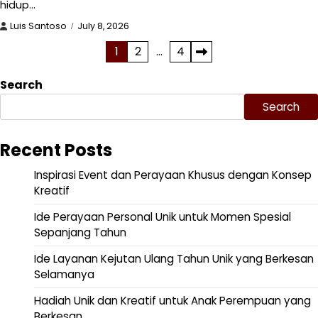
hidup…
Luis Santoso
July 8, 2026
Posts
1
2
…
4
pagination
Search
Search
Recent Posts
Inspirasi Event dan Perayaan Khusus dengan Konsep
Kreatif
Ide Perayaan Personal Unik untuk Momen Spesial
Sepanjang Tahun
Ide Layanan Kejutan Ulang Tahun Unik yang Berkesan
Selamanya
Hadiah Unik dan Kreatif untuk Anak Perempuan yang
Berkesan