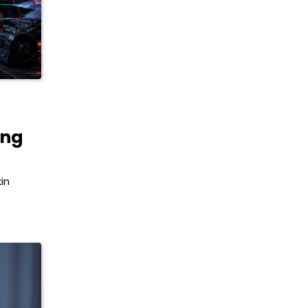
a
ang
in