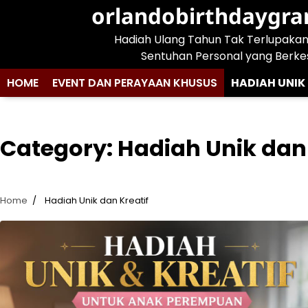
Skip
orlandobirthdaygr
to
Hadiah Ulang Tahun Tak Terlupaka
content
Sentuhan Personal yang Berke
HOME
EVENT DAN PERAYAAN KHUSUS
HADIAH UNIK
Category:
Hadiah Unik dan 
Home
Hadiah Unik dan Kreatif