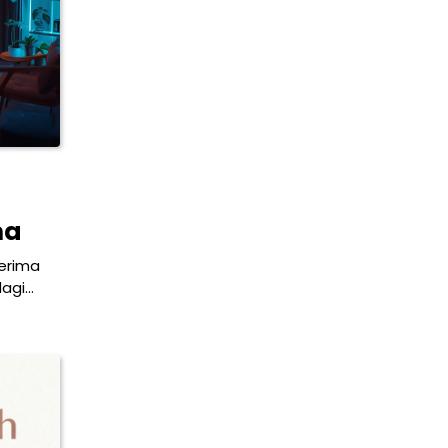
ma
nerima
lagi…