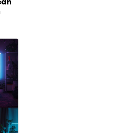
san
g