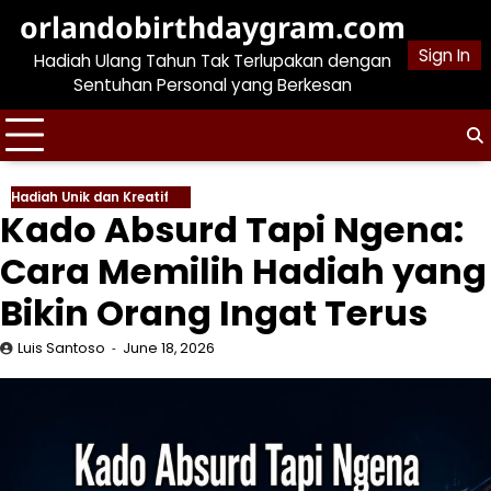
Skip
orlandobirthdaygram.com
to
Sign In
Hadiah Ulang Tahun Tak Terlupakan dengan
content
Sentuhan Personal yang Berkesan
Hadiah Unik dan Kreatif
Kado Absurd Tapi Ngena:
Cara Memilih Hadiah yang
Bikin Orang Ingat Terus
Luis Santoso
June 18, 2026