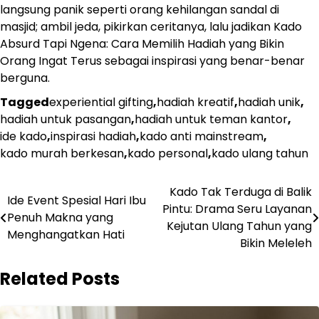
langsung panik seperti orang kehilangan sandal di
masjid; ambil jeda, pikirkan ceritanya, lalu jadikan Kado
Absurd Tapi Ngena: Cara Memilih Hadiah yang Bikin
Orang Ingat Terus sebagai inspirasi yang benar-benar
berguna.
Tagged
experiential gifting
,
hadiah kreatif
,
hadiah unik
,
hadiah untuk pasangan
,
hadiah untuk teman kantor
,
ide kado
,
inspirasi hadiah
,
kado anti mainstream
,
kado murah berkesan
,
kado personal
,
kado ulang tahun
Post
Kado Tak Terduga di Balik
Ide Event Spesial Hari Ibu
Pintu: Drama Seru Layanan
navigation
Penuh Makna yang
Kejutan Ulang Tahun yang
Menghangatkan Hati
Bikin Meleleh
Related Posts