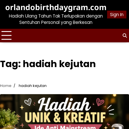
Skip
orlandobirthdaygram.com
to
Sign In
Hadiah Ulang Tahun Tak Terlupakan dengan
content
Sentuhan Personal yang Berkesan
Tag:
hadiah kejutan
Home
hadiah kejutan