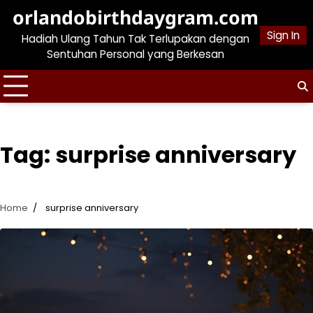
Skip
orlandobirthdaygram.com
to
Sign In
Hadiah Ulang Tahun Tak Terlupakan dengan
content
Sentuhan Personal yang Berkesan
Tag:
surprise anniversary
Home
surprise anniversary