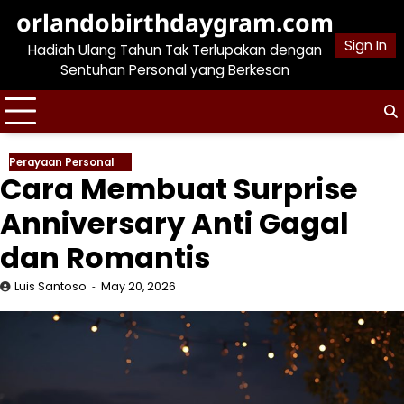
Skip
orlandobirthdaygram.com
to
Sign In
Hadiah Ulang Tahun Tak Terlupakan dengan
content
Sentuhan Personal yang Berkesan
Perayaan Personal
Cara Membuat Surprise
Anniversary Anti Gagal
dan Romantis
Luis Santoso
May 20, 2026