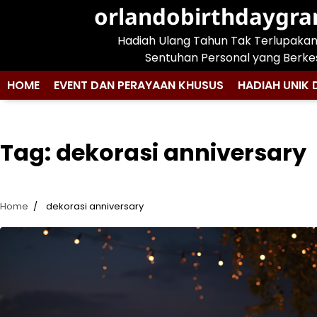
Skip
orlandobirthdaygr
to
Hadiah Ulang Tahun Tak Terlupaka
content
Sentuhan Personal yang Berke
HOME
EVENT DAN PERAYAAN KHUSUS
HADIAH UNIK 
Tag:
dekorasi anniversary
Home
dekorasi anniversary