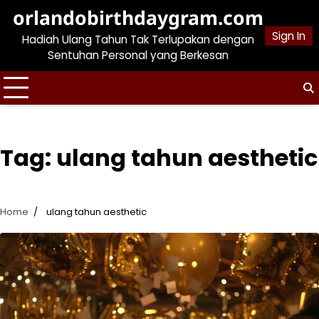
Skip
orlandobirthdaygram.com
to
Sign In
Hadiah Ulang Tahun Tak Terlupakan dengan
content
Sentuhan Personal yang Berkesan
Tag:
ulang tahun aesthetic
Home
ulang tahun aesthetic