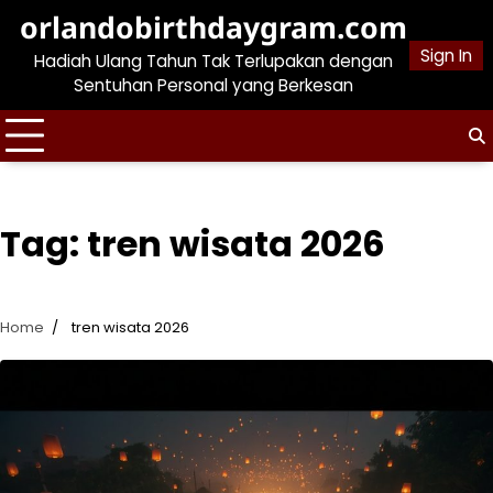
Skip
orlandobirthdaygram.com
to
Sign In
Hadiah Ulang Tahun Tak Terlupakan dengan
content
Sentuhan Personal yang Berkesan
Tag:
tren wisata 2026
Home
tren wisata 2026