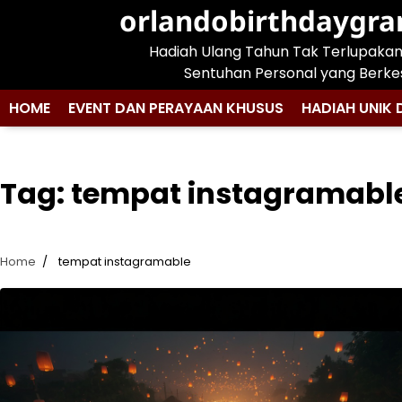
Skip
orlandobirthdaygr
to
Hadiah Ulang Tahun Tak Terlupaka
content
Sentuhan Personal yang Berke
HOME
EVENT DAN PERAYAAN KHUSUS
HADIAH UNIK 
Tag:
tempat instagramabl
Home
tempat instagramable