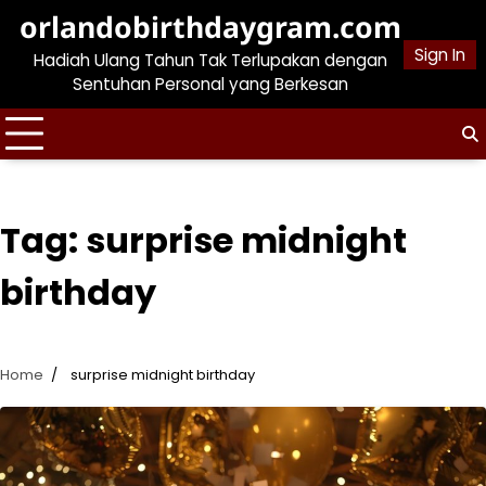
Skip
orlandobirthdaygram.com
to
Sign In
Hadiah Ulang Tahun Tak Terlupakan dengan
content
Sentuhan Personal yang Berkesan
Tag:
surprise midnight
birthday
Home
surprise midnight birthday