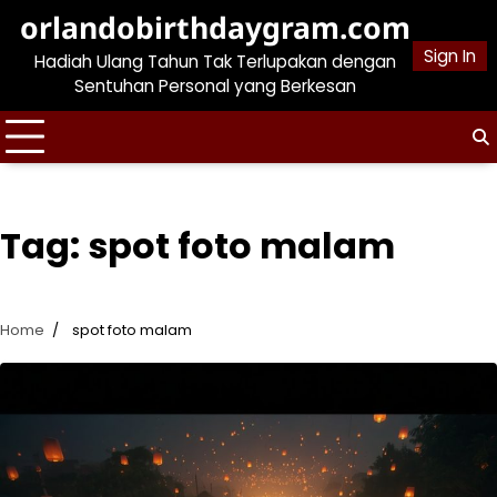
Skip
orlandobirthdaygram.com
to
Sign In
Hadiah Ulang Tahun Tak Terlupakan dengan
content
Sentuhan Personal yang Berkesan
Tag:
spot foto malam
Home
spot foto malam