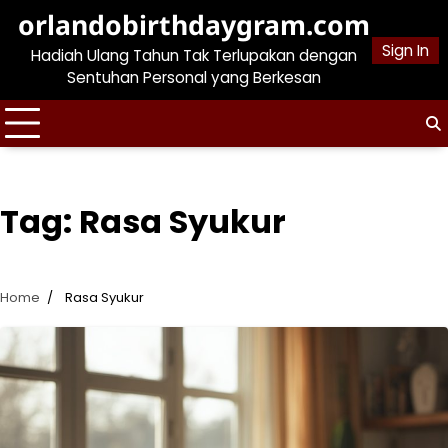
Skip
orlandobirthdaygram.com
to
Sign In
Hadiah Ulang Tahun Tak Terlupakan dengan
content
Sentuhan Personal yang Berkesan
Tag:
Rasa Syukur
Home
Rasa Syukur