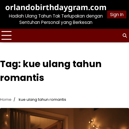
Skip
orlandobirthdaygram.com
to
Sign In
Hadiah Ulang Tahun Tak Terlupakan dengan
content
Sentuhan Personal yang Berkesan
Tag:
kue ulang tahun
romantis
Home
kue ulang tahun romantis