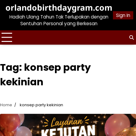
Skip
orlandobirthdaygram.com
to
Sign In
Hadiah Ulang Tahun Tak Terlupakan dengan
content
Sentuhan Personal yang Berkesan
Tag:
konsep party
kekinian
Home
konsep party kekinian