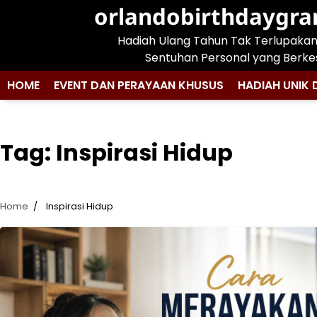
Skip
orlandobirthdaygr
to
Hadiah Ulang Tahun Tak Terlupaka
content
Sentuhan Personal yang Berke
HOME
EVENT DAN PERAYAAN KHUSUS
HADIAH UNIK 
Tag:
Inspirasi Hidup
Home
Inspirasi Hidup