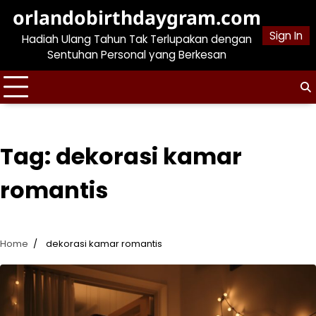
Skip
orlandobirthdaygram.com
to
Sign In
Hadiah Ulang Tahun Tak Terlupakan dengan
content
Sentuhan Personal yang Berkesan
Tag:
dekorasi kamar
romantis
Home
dekorasi kamar romantis