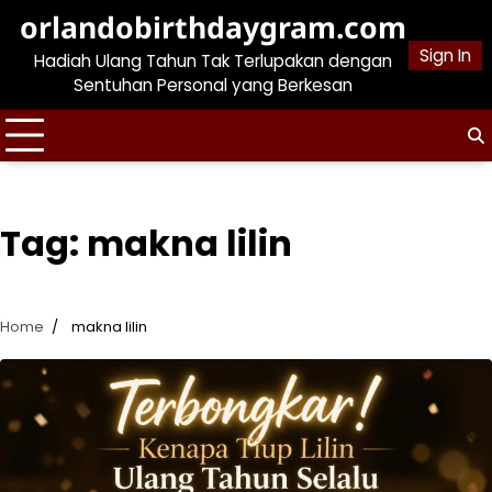
Skip
orlandobirthdaygram.com
to
Sign In
Hadiah Ulang Tahun Tak Terlupakan dengan
content
Sentuhan Personal yang Berkesan
Tag:
makna lilin
Home
makna lilin