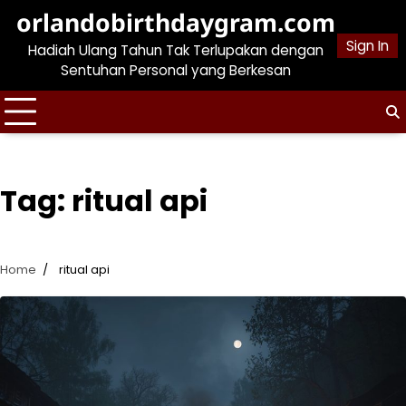
Skip
orlandobirthdaygram.com
to
Sign In
Hadiah Ulang Tahun Tak Terlupakan dengan
content
Sentuhan Personal yang Berkesan
Tag:
ritual api
Home
ritual api