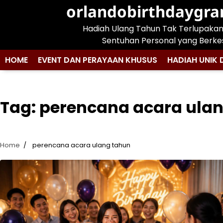
Skip
orlandobirthdaygr
to
Hadiah Ulang Tahun Tak Terlupaka
content
Sentuhan Personal yang Berke
HOME
EVENT DAN PERAYAAN KHUSUS
HADIAH UNIK 
Tag:
perencana acara ula
Home
perencana acara ulang tahun