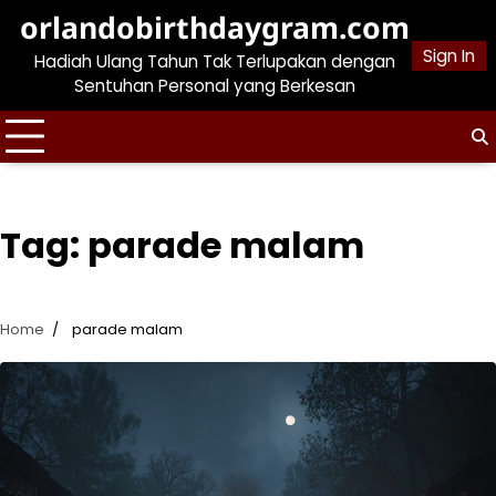
Skip
orlandobirthdaygram.com
to
Sign In
Hadiah Ulang Tahun Tak Terlupakan dengan
content
Sentuhan Personal yang Berkesan
Tag:
parade malam
Home
parade malam