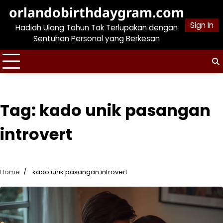
Skip
orlandobirthdaygram.com
to
Sign In
Hadiah Ulang Tahun Tak Terlupakan dengan
content
Sentuhan Personal yang Berkesan
Tag:
kado unik pasangan
introvert
Home
kado unik pasangan introvert