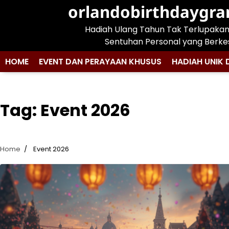
Skip
orlandobirthdaygr
to
Hadiah Ulang Tahun Tak Terlupaka
content
Sentuhan Personal yang Berke
HOME
EVENT DAN PERAYAAN KHUSUS
HADIAH UNIK 
Tag:
Event 2026
Home
Event 2026